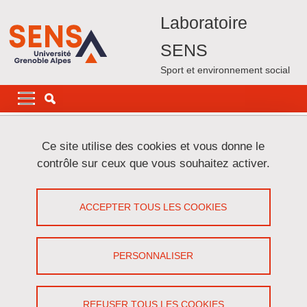
Aller au contenu principal
Gestion des cookies
Laboratoire
SENS
Sport et environnement social
Navigation principale
Navigation principale mobile
Fil d'Ariane
Accueil
Les activités du laboratoire
Projets
Ce site utilise des cookies et vous donne le
Projet ODCTM financé par la Région
contrôle sur ceux que vous souhaitez activer.
Projet ODCTM financé par la Région
ACCEPTER TOUS LES COOKIES
Partager sur Facebook
Partager sur LinkedIn
Imprimer
Partager
Partager l'URL de cette page
PERSONNALISER
Du 20 mars 2018 au 15 juin 2023
REFUSER TOUS LES COOKIES