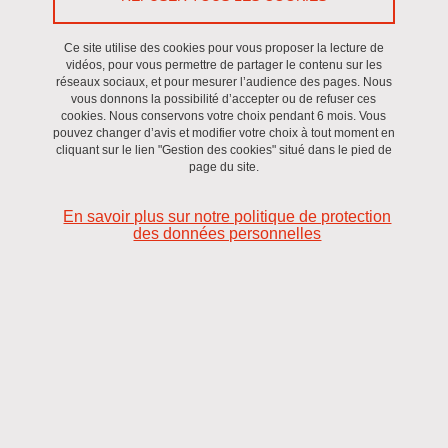
Ce site utilise des cookies pour vous proposer la lecture de
vidéos, pour vous permettre de partager le contenu sur les
réseaux sociaux, et pour mesurer l’audience des pages. Nous
vous donnons la possibilité d’accepter ou de refuser ces
cookies. Nous conservons votre choix pendant 6 mois. Vous
pouvez changer d’avis et modifier votre choix à tout moment en
cliquant sur le lien "Gestion des cookies" situé dans le pied de
page du site.
En savoir plus sur notre politique de protection
des données personnelles
Projet Observatoire des Données Clientèles du Tourisme
de Montagne (ODCTM)
est un dispositif scientifique et stratégique de collecte et de
partage de connaissances au service de la compétitivité de
l’économie touristique régionale.
Constat : Le Tourisme en AURA est fortement lié à la
montagne et au sport outdoor d’hiver et d’été.
Il représente