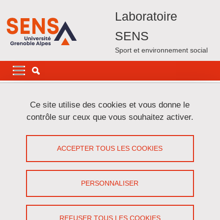
Aller au contenu principal
Gestion des cookies
Laboratoire
SENS
Sport et environnement social
Navigation principale
Navigation principale mobile
Fil d'Ariane
Accueil
Animation Scientifique
Ce site utilise des cookies et vous donne le
Organisation d'événements scientifiques
contrôle sur ceux que vous souhaitez activer.
Organisation d'événements scientifiques
ACCEPTER TOUS LES COOKIES
Partager sur Facebook
Partager sur LinkedIn
Imprimer
Partager
Partager l'URL de cette page
PERSONNALISER
REFUSER TOUS LES COOKIES