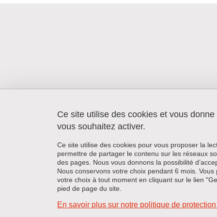
Ce site utilise des cookies et vous donne
UFR STAPS - Laboratoire SENS
1741 rue de la Piscine
vous souhaitez activer.
38400 Saint-Martin-d'Hères
Ce site utilise des cookies pour vous proposer la le
permettre de partager le contenu sur les réseaux so
des pages. Nous vous donnons la possibilité d’accep
Nous conservons votre choix pendant 6 mois. Vous 
votre choix à tout moment en cliquant sur le lien "G
pied de page du site.
En savoir plus sur notre politique de protecti