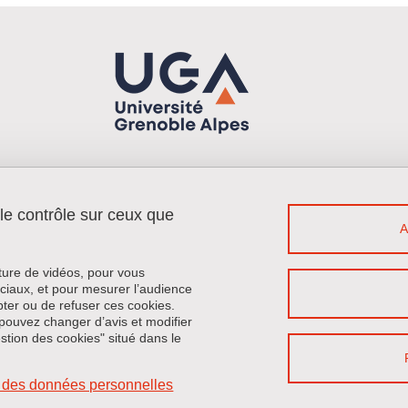
 le contrôle sur ceux que
Menu footer
Contact
Plan du site
Crédits
cture de vidéos, pour vous
Mentions légales
ciaux, et pour mesurer l’audience
ter ou de refuser ces cookies.
Données personnelles
pouvez changer d’avis et modifier
Politique des cookies
estion des cookies" situé dans le
Gestion des cookies
Accessibilité : non conforme
on des données personnelles
Se connecter