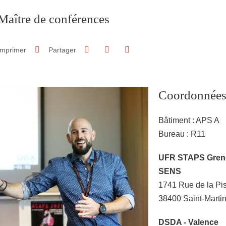
Maître de conférences
Partager sur Facebook
Partager sur LinkedIn
Imprimer
Partager
Partager l'URL de cette page
Coordonnée
Bâtiment : APS A
Bureau : R11
Adresse
UFR STAPS Grenob
SENS
1741 Rue de la Pi
38400 Saint-Marti
Autre lieu de travai
DSDA - Valence