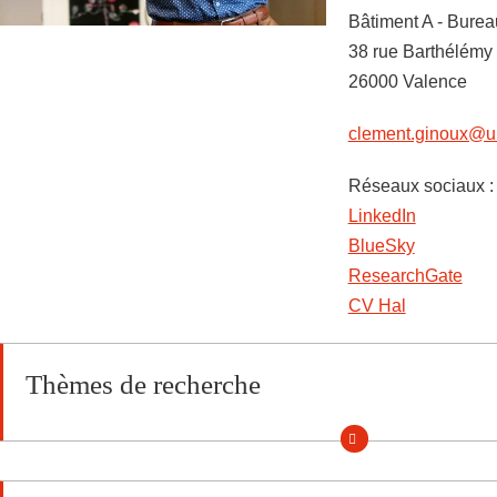
Bâtiment A - Bure
38 rue Barthélémy
26000 Valence
clement.ginoux@un
Réseaux sociaux :
Réseaux sociaux
LinkedIn
BlueSky
ResearchGate
CV Hal
Thèmes de recherche