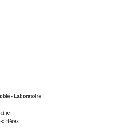
s
le - Laboratoire
scine
n-d'Hères
l