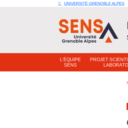
Aller au contenu principal
Gestion des cookies
UNIVERSITÉ GRENOBLE ALPES
Navigation principale
L'ÉQUIPE
PROJET SCIENTI
SENS
LABORATO
Navigation princip