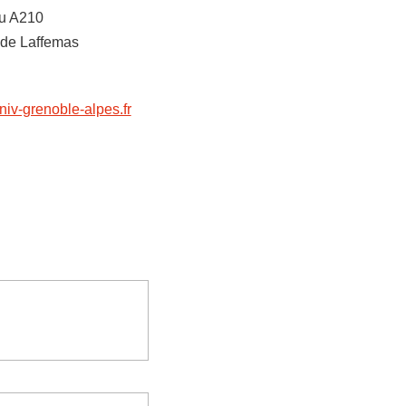
au A210
 de Laffemas
iv-grenoble-alpes.fr