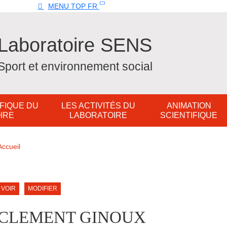
Top
MENU TOP FR
Laboratoire SENS
Sport et environnement social
FIQUE DU
LES ACTIVITÉS DU
ANIMATION
IRE
LABORATOIRE
SCIENTIFIQUE
Fil d'Ariane
Accueil
ale Sidebar (users/bibcite)
Onglets principaux
VOIR
MODIFIER
CLEMENT GINOUX